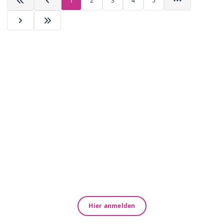
1
2
3
4
5
Newsletter zu Branchenthemen
Nichts verpassen – immer up-to-
date!
Jetzt kostenfrei abonnieren
Bleiben Sie informiert über aktuelle Entwicklungen
im Heil- und Hilfsmittelbereich – mit monatlichen
Updates zu Gesundheitswesen, Fristen,
Branchenevents, Produktneuheiten und unserem
Webinar-Angebot.
Hier anmelden