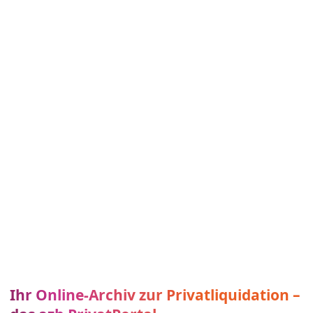
Leistungsnachweise einsehen und
ausdrucken. Und dazu alle eingereichten
Unterlagen zu Ihrer Abrechnung.
Zu- & Absetzungen - einfach
nachvollziehen.
Recherchieren Sie konkrete Zu- oder
Absetzungsfälle und lassen Sie sich bequem
anzeigen, welches Rezept betroffen ist oder
in welcher Abrechnung der jeweilige Betrag
zu- oder abgesetzt wurde.
Ihr Online-Archiv zur Privatliquidation –