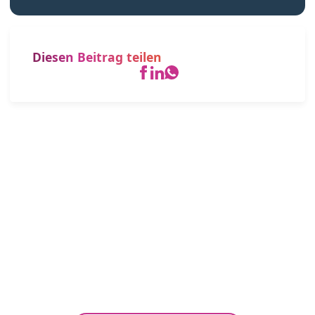
Diesen Beitrag teilen
Immer up-to-date – Unsere
Newsletter
Neuigkeiten und Wissenswertes speziell für
Gesundheitsberufe der Bereiche Heilmittel und
Hilfsmittel.
Abonnieren Sie jetzt unseren kostenfreien
Newsletter!