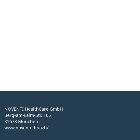
Bleiben Sie informiert über aktuelle Entwicklungen
im Heil- und Hilfsmittelbereich – mit monatlichen
Updates zu Gesundheitswesen, Fristen,
Branchenevents, Produktneuheiten und unserem
Webinar-Angebot.
Hier anmelden
NOVENTI HealthCare GmbH
Berg-am-Laim-Str. 105
81673 München
www.noventi.de/azh/