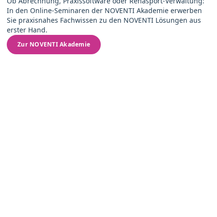
Ob Abrechnung, Praxissoftware oder Rehasport-Verwaltung:
In den Online-Seminaren der NOVENTI Akademie erwerben
Sie praxisnahes Fachwissen zu den NOVENTI Lösungen aus
erster Hand.
Zur NOVENTI Akademie
Newsletter zu Branchenthemen
Nichts verpassen – immer up-to-
date!
Jetzt kostenfrei abonnieren