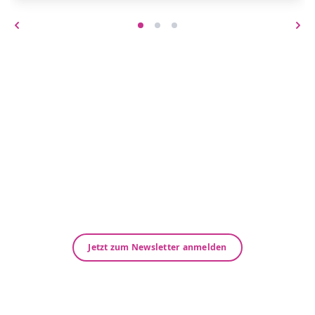
Immer up-to-date – Unsere
Newsletter
Neuigkeiten und Wissenswertes speziell für
Gesundheitsberufe der Bereiche Heilmittel und
Hilfsmittel.
Abonnieren Sie jetzt unseren kostenfreien
Newsletter!
Jetzt zum Newsletter anmelden