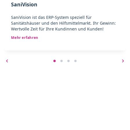
SaniVision
SaniVision ist das ERP-System speziell für
Sanitätshäuser und den Hilfsmittelmarkt. Ihr Gewinn:
Wertvolle Zeit für Ihre Kundinnen und Kunden!
Mehr erfahren
Noch Fragen offen?
Jetzt einen Beratungstermin
vereinbaren!
Ihre Abrechnung mit NOVENTI – Zuverlässig.
Flexibel. Fair.