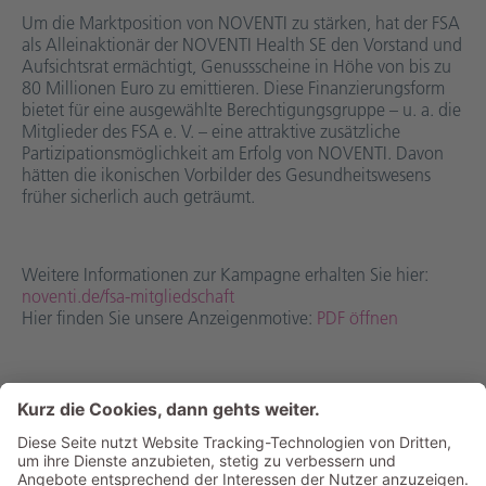
Um die Marktposition von NOVENTI zu stärken, hat der FSA
als Alleinaktionär der NOVENTI Health SE den Vorstand und
Aufsichtsrat ermächtigt, Genussscheine in Höhe von bis zu
80 Millionen Euro zu emittieren. Diese Finanzierungsform
bietet für eine ausgewählte Berechtigungsgruppe – u. a. die
Mitglieder des FSA e. V. – eine attraktive zusätzliche
Partizipationsmöglichkeit am Erfolg von NOVENTI. Davon
hätten die ikonischen Vorbilder des Gesundheitswesens
früher sicherlich auch geträumt.
Weitere Informationen zur Kampagne erhalten Sie hier:
noventi.de/fsa-mitgliedschaft
Hier finden Sie unsere Anzeigenmotive:
PDF öffnen