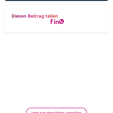
Diesen Beitrag teilen
Immer up-to-date – Unsere
Newsletter
Neuigkeiten und Wissenswertes speziell für
Gesundheitsberufe der Bereiche Heilmittel und
Hilfsmittel.
Abonnieren Sie jetzt unseren kostenfreien
Newsletter!
Jetzt zum Newsletter anmelden