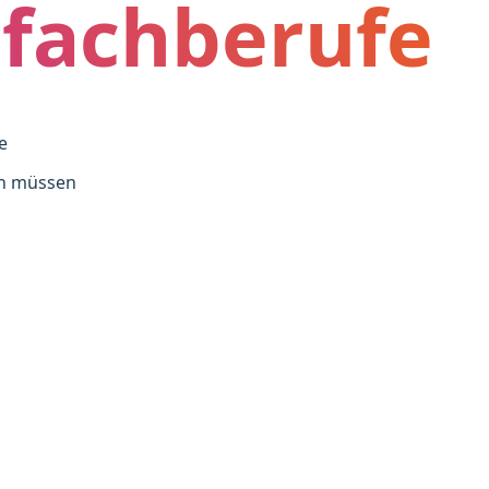
fachberufe
e
en müssen