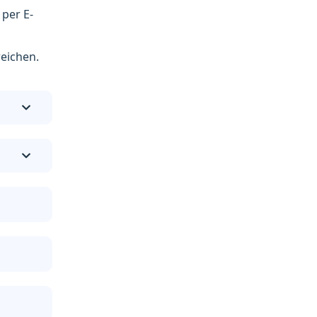
g
per E-
reichen.