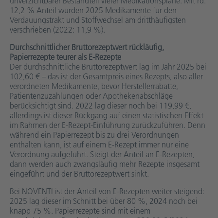
unverzichtbarer Bestandteil vieler Medikationspläne. Mit rd.
12,2 % Anteil wurden 2025 Medikamente für den
Verdauungstrakt und Stoffwechsel am dritthäufigsten
verschrieben (2022: 11,9 %).
Durchschnittlicher Bruttorezeptwert rückläufig,
Papierrezepte teurer als E-Rezepte
Der durchschnittliche Bruttorezeptwert lag im Jahr 2025 bei
102,60 € – das ist der Gesamtpreis eines Rezepts, also aller
verordneten Medikamente, bevor Herstellerrabatte,
Patientenzuzahlungen oder Apothekenabschläge
berücksichtigt sind. 2022 lag dieser noch bei 119,99 €,
allerdings ist dieser Rückgang auf einen statistischen Effekt
im Rahmen der E-Rezept-Einführung zurückzuführen. Denn
während ein Papierrezept bis zu drei Verordnungen
enthalten kann, ist auf einem E-Rezept immer nur eine
Verordnung aufgeführt. Steigt der Anteil an E-Rezepten,
dann werden auch zwangsläufig mehr Rezepte insgesamt
eingeführt und der Bruttorezeptwert sinkt.
Bei NOVENTI ist der Anteil von E-Rezepten weiter steigend:
2025 lag dieser im Schnitt bei über 80 %, 2024 noch bei
knapp 75 %. Papierrezepte sind mit einem