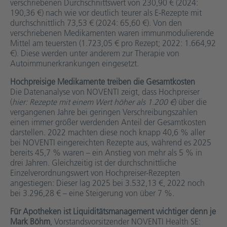
verschriebenen Durchschnittswert von 230,90 € (2024:
190,36 €) nach wie vor deutlich teurer als E-Rezepte mit
durchschnittlich 73,53 € (2024: 65,60 €). Von den
verschriebenen Medikamenten waren immunmodulierende
Mittel am teuersten (1.723,05 € pro Rezept; 2022: 1.664,92
€). Diese werden unter anderem zur Therapie von
Autoimmunerkrankungen eingesetzt.
Hochpreisige Medikamente treiben die Gesamtkosten
Die Datenanalyse von NOVENTI zeigt, dass Hochpreiser
(
hier: Rezepte mit einem Wert höher als 1.200 €
) über die
vergangenen Jahre bei geringen Verschreibungszahlen
einen immer größer werdenden Anteil der Gesamtkosten
darstellen. 2022 machten diese noch knapp 40,6 % aller
bei NOVENTI eingereichten Rezepte aus, während es 2025
bereits 45,7 % waren – ein Anstieg von mehr als 5 % in
drei Jahren. Gleichzeitig ist der durchschnittliche
Einzelverordnungswert von Hochpreiser-Rezepten
angestiegen: Dieser lag 2025 bei 3.532,13 €, 2022 noch
bei 3.296,28 € – eine Steigerung von über 7 %.
Für Apotheken ist Liquiditätsmanagement wichtiger
denn je
Mark Böhm
, Vorstandsvorsitzender NOVENTI Health SE: