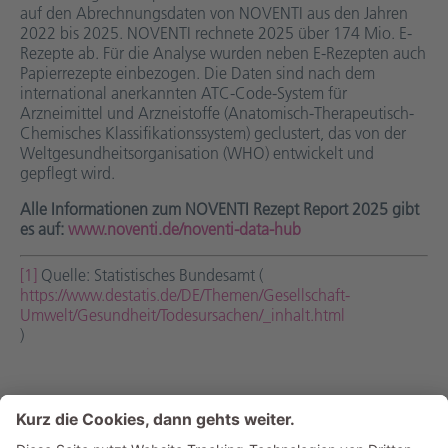
auf den Abrechnungsdaten von NOVENTI aus den Jahren
2022 bis 2025. NOVENTI rechnete 2025 über 174 Mio. E-
Rezepte ab. Für die Analyse wurden neben E-Rezepten auch
Papierrezepte einbezogen. Die Daten sind nach dem
international anerkannten ATC-Code-System für
Arzneimittel und Arzneistoffe (Anatomisch-Therapeutisch-
Chemisches Klassifikationssystem) geclustert, das von der
Weltgesundheitsorganisation (WHO) entwickelt und
gepflegt wird.
Alle Informationen zum NOVENTI Rezept Report 2025 gibt
es auf:
www.noventi.de/noventi-data-hub
[1]
Quelle: Statistisches Bundesamt (
https://www.destatis.de/DE/Themen/Gesellschaft-
Umwelt/Gesundheit/Todesursachen/_inhalt.html
)