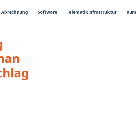
Abrechnung
Software
Telematikinfrastruktur
Kun
g
 man
chlag