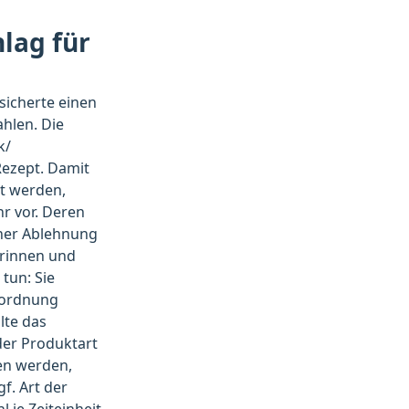
lag für
sicherte einen
ahlen. Die
k/
Rezept. Damit
et werden,
r vor. Deren
iner Ablehnung
rinnen und
tun: Sie
erordnung
lte das
der Produktart
ben werden,
f. Art der