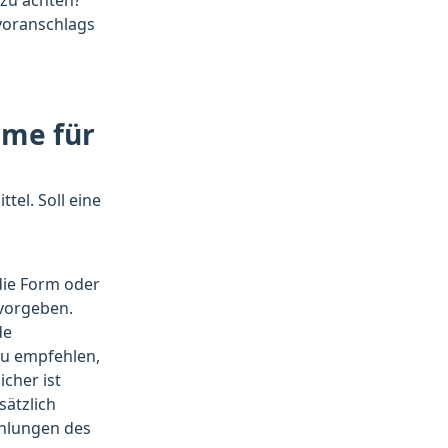
 zu achten?
nvoranschlags
hme für
tel. Soll eine
die Form oder
 vorgeben.
de
zu empfehlen,
cher ist
ätzlich
hlungen des