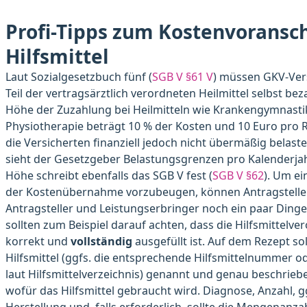
Profi-Tipps zum Kostenvoransch
Hilfsmittel
Laut Sozialgesetzbuch fünf (
SGB V §61 V
) müssen GKV-Ver
Teil der vertragsärztlich verordneten Heilmittel selbst bez
Höhe der Zuzahlung bei Heilmitteln wie Krankengymnasti
Physiotherapie beträgt 10 % der Kosten und 10 Euro pro 
die Versicherten finanziell jedoch nicht übermäßig belast
sieht der Gesetzgeber Belastungsgrenzen pro Kalenderjah
Höhe schreibt ebenfalls das SGB V fest (
SGB V §62
). Um e
der Kostenübernahme vorzubeugen, können Antragstelle
Antragsteller und Leistungserbringer noch ein paar Dinge 
sollten zum Beispiel darauf achten, dass die Hilfsmittelv
korrekt und
vollständig
ausgefüllt ist. Auf dem Rezept sol
Hilfsmittel (ggfs. die entsprechende Hilfsmittelnummer o
laut Hilfsmittelverzeichnis) genannt und genau beschrie
wofür das Hilfsmittel gebraucht wird. Diagnose, Anzahl, gg