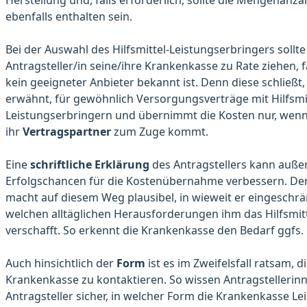
Herstellung und, falls erforderlich, sollte die Mengenanzah
ebenfalls enthalten sein.
Bei der Auswahl des Hilfsmittel-Leistungserbringers sollte
Antragsteller/in seine/ihre Krankenkasse zu Rate ziehen, f
kein geeigneter Anbieter bekannt ist. Denn diese schließt
erwähnt, für gewöhnlich Versorgungsverträge mit Hilfsmit
Leistungserbringern und übernimmt die Kosten nur, wen
ihr
Vertragspartner
zum Zuge kommt.
Eine
schriftliche Erklärung
des Antragstellers kann auße
Erfolgschancen für die Kostenübernahme verbessern. Der
macht auf diesem Weg plausibel, in wieweit er eingeschrän
welchen alltäglichen Herausforderungen ihm das Hilfsmit
verschafft. So erkennt die Krankenkasse den Bedarf ggfs.
Auch hinsichtlich der
Form
ist es im Zweifelsfall ratsam, d
Krankenkasse zu kontaktieren. So wissen Antragstellerin
Antragsteller sicher, in welcher Form die Krankenkasse L