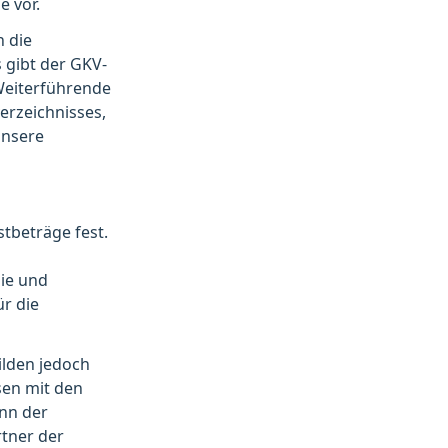
 vor.
h die
 gibt der GKV-
Weiterführende
erzeichnisses,
unsere
tbeträge fest.
ie und
ür die
ilden jedoch
sen mit den
nn der
rtner der