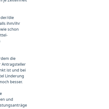
l je Zeiteinheit
 der/die
alls ihm/ihr
, wie schon
tel-
n
rdem die
 Antragsteller
kt ist und bei
tel Linderung
 noch besser.
ie
nen und
eistungsanträge