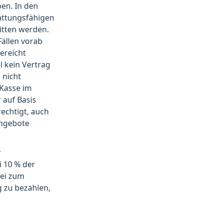
ben. In den
attungsfähigen
itten werden.
ällen vorab
ereicht
l kein Vertrag
 nicht
 Kasse im
 auf Basis
rechtigt, auch
angebote
r
i 10 % der
Bei zum
 zu bezahlen,